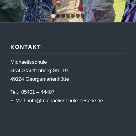
1
2
3
4
5
6
7
KONTAKT
Michaelisschule
Graf-Stauffenberg-Str. 19
49124 Georgsmarienhütte
Tel.: 05401 – 44407
E-Mail:
info@michaelisschule-oesede.de